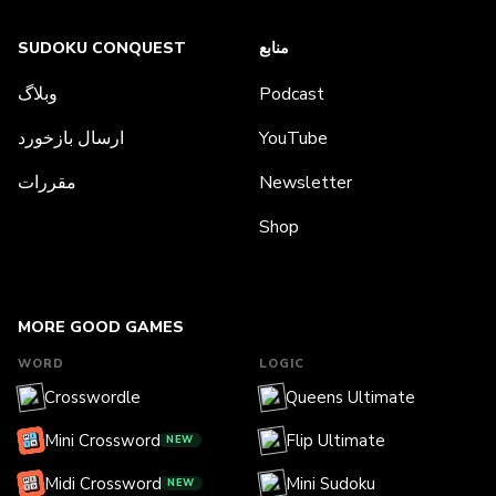
منابع
SUDOKU CONQUEST
Podcast
وبلاگ
YouTube
ارسال بازخورد
Newsletter
مقررات
Shop
MORE GOOD GAMES
WORD
LOGIC
Crosswordle
Queens Ultimate
Mini Crossword
Flip Ultimate
NEW
Midi Crossword
Mini Sudoku
NEW