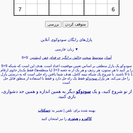
پازل‌های رایگان سودوکوی آنلاین
فارسی ▼
زبان:
آسان
متوسط
سخت
چالش برانگیز
حرفه‌ای
خفن
انیشتین
9×9:
سودوکو یک پازل منطقی بر اساس تعیین موقعیت اعداد است. هدف این است که شبکه 9×9
را پر کنید تا هر ستون، هر ردیف و هر یک از نه جعبه 3×3 (یا منطقه‌ها) فقط یک‌بار حاوی ارقام
1 تا 9 باشند. با شروع یک شبکه نیمه کامل، هدف شما یافتن راه حلی است که به درستی پازل
را حل می‌کند. هر
پازل سودوکو
فقط یک راه حل دارد و فقط با استفاده از منطق قابل حل
است.
از نو شروع کنید، و یک
سودوکو
دیگر به همین اندازه و همین حد دشواری،
بازی کنید.‏
بهینه شده برای: تلفن | تغییر به:
دسکتاپ
کاکورو
و
هیتوری
را نیز امتحان کنید