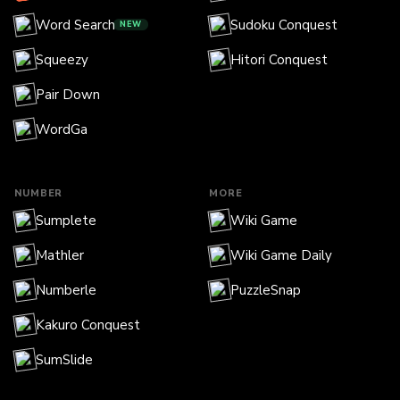
Word Search
Sudoku Conquest
NEW
Squeezy
Hitori Conquest
Pair Down
WordGa
NUMBER
MORE
Sumplete
Wiki Game
Mathler
Wiki Game Daily
Numberle
PuzzleSnap
Kakuro Conquest
SumSlide