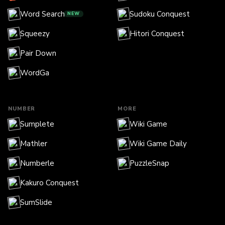
Word Search
Sudoku Conquest
NEW
Squeezy
Hitori Conquest
Pair Down
WordGa
NUMBER
MORE
Sumplete
Wiki Game
Mathler
Wiki Game Daily
Numberle
PuzzleSnap
Kakuro Conquest
SumSlide