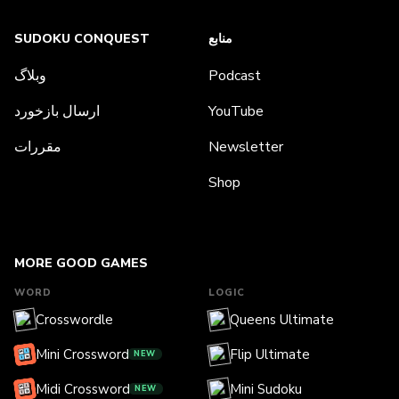
منابع
SUDOKU CONQUEST
Podcast
وبلاگ
YouTube
ارسال بازخورد
Newsletter
مقررات
Shop
MORE GOOD GAMES
WORD
LOGIC
Crosswordle
Queens Ultimate
Mini Crossword
Flip Ultimate
NEW
Midi Crossword
Mini Sudoku
NEW