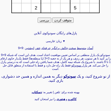
پازل‌های رایگان سودوکوی آنلاین
فارسی ▼
زبان:
آسان
متوسط
سخت
چالش برانگیز
حرفه‌ای
خفن
انیشتین
9×9:
سودوکو یک پازل منطقی بر اساس تعیین موقعیت اعداد است. هدف این است که شبکه 9×9
را پر کنید تا هر ستون، هر ردیف و هر یک از نه جعبه 3×3 (یا منطقه‌ها) فقط یک‌بار حاوی ارقام
1 تا 9 باشند. با شروع یک شبکه نیمه کامل، هدف شما یافتن راه حلی است که به درستی پازل
را حل می‌کند. هر
پازل سودوکو
فقط یک راه حل دارد و فقط با استفاده از منطق قابل حل
است.
از نو شروع کنید، و یک
سودوکو
دیگر به همین اندازه و همین حد دشواری،
بازی کنید.‏
بهینه شده برای: تلفن | تغییر به:
دسکتاپ
کاکورو
و
هیتوری
را نیز امتحان کنید